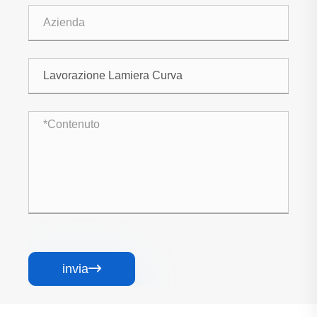
invia
